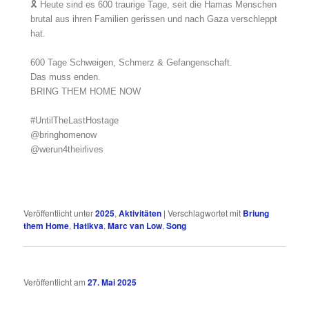
🎗️ Heute sind es 600 traurige Tage, seit die Hamas Menschen
brutal aus ihren Familien gerissen und nach Gaza verschleppt
hat.
600 Tage Schweigen, Schmerz & Gefangenschaft.
Das muss enden.
BRING THEM HOME NOW
#UntilTheLastHostage
@bringhomenow
@werun4theirlives
Veröffentlicht unter
2025
,
Aktivitäten
|
Verschlagwortet mit
Briung
them Home
,
Hatikva
,
Marc van Low
,
Song
Veröffentlicht am
27. Mai 2025