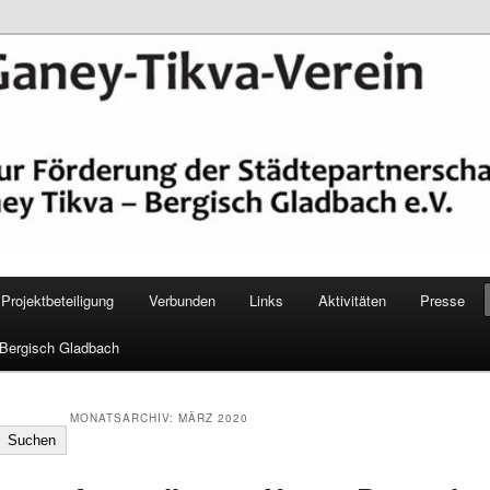
epartnerschaft Ganey Tikva – Bergisch Gladbach e. V.
Verein Bergisch Gladbach
Projektbeteiligung
Verbunden
Links
Aktivitäten
Presse
 Bergisch Gladbach
MONATSARCHIV:
MÄRZ 2020
Suchen