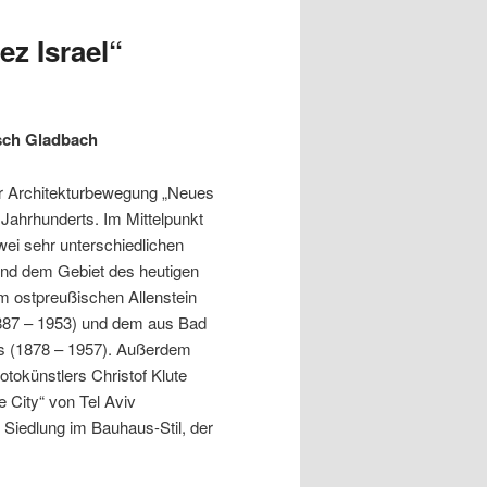
ez Israel“
sch Gladbach
er Architekturbewegung „Neues
 Jahrhunderts. Im Mittelpunkt
ei sehr unterschiedlichen
 und dem Gebiet des heutigen
im ostpreußischen Allenstein
887 – 1953) und dem aus Bad
 (1878 – 1957). Außerdem
okünstlers Christof Klute
e City“ von Tel Aviv
e Siedlung im Bauhaus-Stil, der