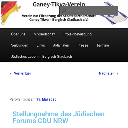
Zum
Verein zur Förderung der Städtepartnerschaft Ganey Tikva – Bergisch
Gladbach e. V.
primären
Such
Inhalt
springen
Hauptmenü
Über uns
Mitgliedschaft
Projektbeteiligung
Verbunden
Links
Aktivitäten
Presse
Termine
Ganey Tikva Verein Bergisch
Jüdisches Leben in Bergisch Gladbach
Gladbach
Beitragsnavigation
←
Vorheriger
Nächster
→
Veröffentlicht am
15. Mai 2026
Stellungnahme des Jüdischen
Forums CDU NRW