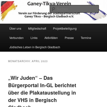
Zum
Zum
Verein zur Förderung der Städtepartnerschaft Ganey Tikva – Bergisch
Gladbach e. V.
primären
sekundären
Such
Inhalt
Inhalt
springen
springen
Hauptmenü
Über uns
Mitgliedschaft
Projektbeteiligung
Verbunden
Links
Aktivitäten
Presse
Termine
Ganey Tikva Verein Bergisch
Jüdisches Leben in Bergisch Gladbach
Gladbach
MONATSARCHIV:
APRIL 2023
„Wir Juden“ – Das
Bürgerportal In-GL berichtet
über die Plakataustellung in
der VHS in Bergisch