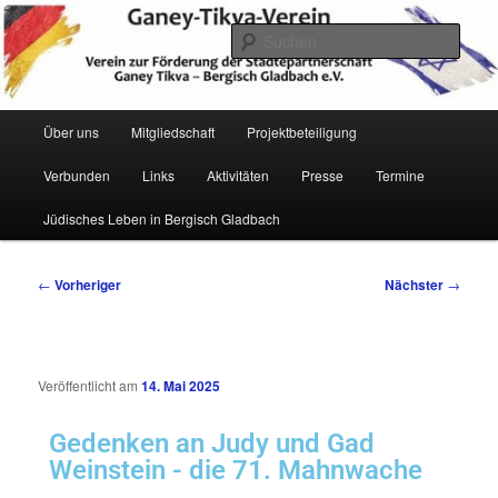
Zum
Verein zur Förderung der Städtepartnerschaft Ganey Tikva – Bergisch
Gladbach e. V.
primären
Such
Inhalt
springen
Hauptmenü
Über uns
Mitgliedschaft
Projektbeteiligung
Verbunden
Links
Aktivitäten
Presse
Termine
Ganey Tikva Verein Bergisch
Jüdisches Leben in Bergisch Gladbach
Gladbach
Beitragsnavigation
←
Vorheriger
Nächster
→
Veröffentlicht am
14. Mai 2025
Gedenken an Judy und Gad
Weinstein - die 71. Mahnwache