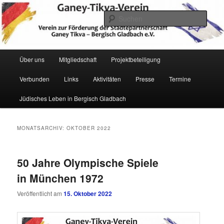
Zum
Zum
Verein zur Förderung der Städtepartnerschaft Ganey Tikva – Bergisch
Gladbach e. V.
primären
sekundären
Such
Inhalt
Inhalt
springen
springen
Hauptmenü
Über uns
Mitgliedschaft
Projektbeteiligung
Verbunden
Links
Aktivitäten
Presse
Termine
Ganey Tikva Verein Bergisch
Jüdisches Leben in Bergisch Gladbach
Gladbach
MONATSARCHIV:
OKTOBER 2022
50 Jahre Olympische Spiele
in München 1972
Veröffentlicht am
15. Oktober 2022