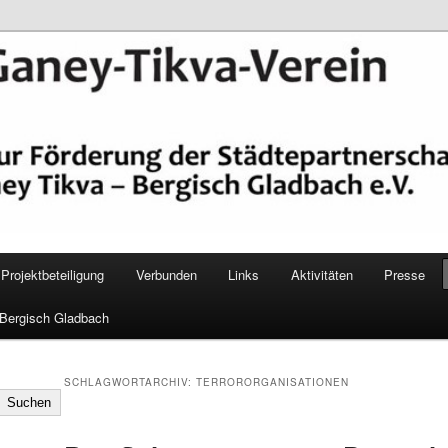
epartnerschaft Ganey Tikva – Bergisch Gladbach e. V.
Verein Bergisch Gladbach
Projektbeteiligung
Verbunden
Links
Aktivitäten
Presse
 Bergisch Gladbach
SCHLAGWORTARCHIV:
TERRORORGANISATIONEN
Suchen