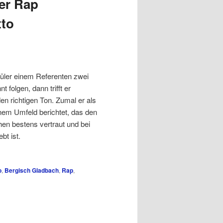
er Rap
tto
ler einem Referenten zwei
 folgen, dann trifft er
den richtigen Ton. Zumal er als
nem Umfeld berichtet, das den
en bestens vertraut und bei
bt ist.
o
,
Bergisch Gladbach
,
Rap
,