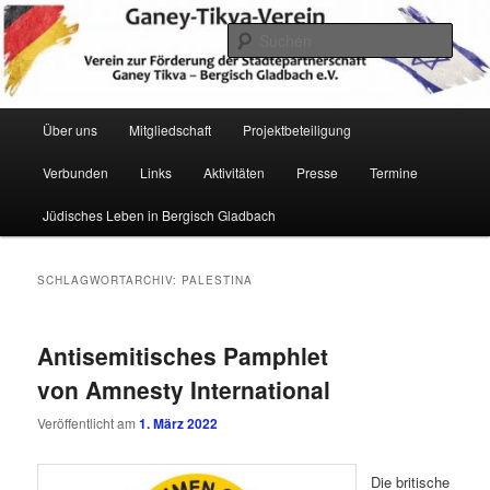
Zum
Zum
Verein zur Förderung der Städtepartnerschaft Ganey Tikva – Bergisch
Gladbach e. V.
primären
sekundären
Such
Inhalt
Inhalt
springen
springen
Hauptmenü
Über uns
Mitgliedschaft
Projektbeteiligung
Verbunden
Links
Aktivitäten
Presse
Termine
Ganey Tikva Verein Bergisch
Jüdisches Leben in Bergisch Gladbach
Gladbach
SCHLAGWORTARCHIV:
PALESTINA
Antisemitisches Pamphlet
von Amnesty International
Veröffentlicht am
1. März 2022
Die britische