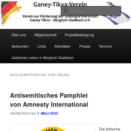
Zum
Zum
Verein zur Förderung der Städtepartnerschaft Ganey Tikva – Bergisch
Gladbach e. V.
primären
sekundären
Such
Inhalt
Inhalt
springen
springen
Hauptmenü
Über uns
Mitgliedschaft
Projektbeteiligung
Verbunden
Links
Aktivitäten
Presse
Termine
Ganey Tikva Verein Bergisch
Jüdisches Leben in Bergisch Gladbach
Gladbach
SCHLAGWORTARCHIV:
ERKLÄRUNG
Antisemitisches Pamphlet
von Amnesty International
Veröffentlicht am
1. März 2022
Die britische