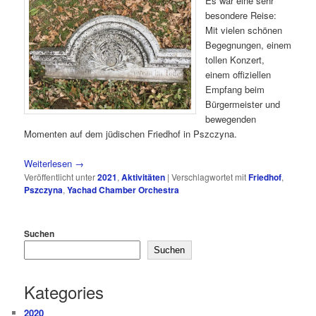
Es war eine sehr
besondere Reise:
Mit vielen schönen
Begegnungen, einem
tollen Konzert,
einem offiziellen
Empfang beim
Bürgermeister und
bewegenden
Momenten auf dem jüdischen Friedhof in Pszczyna.
Weiterlesen
→
Veröffentlicht unter
2021
,
Aktivitäten
|
Verschlagwortet mit
Friedhof
,
Pszczyna
,
Yachad Chamber Orchestra
Suchen
Suchen
Kategories
2020