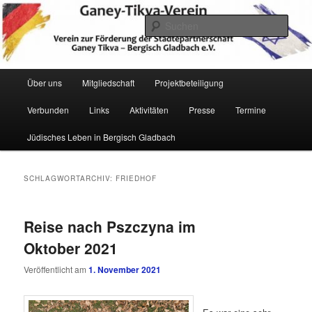
Zum
Zum
Verein zur Förderung der Städtepartnerschaft Ganey Tikva – Bergisch
Gladbach e. V.
primären
sekundären
Such
Inhalt
Inhalt
springen
springen
Hauptmenü
Über uns
Mitgliedschaft
Projektbeteiligung
Verbunden
Links
Aktivitäten
Presse
Termine
Ganey Tikva Verein Bergisch
Jüdisches Leben in Bergisch Gladbach
Gladbach
SCHLAGWORTARCHIV:
FRIEDHOF
Reise nach Pszczyna im
Oktober 2021
Veröffentlicht am
1. November 2021