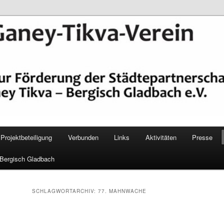
epartnerschaft Ganey Tikva – Bergisch Gladbach e. V.
Verein Bergisch Gladbach
Projektbeteiligung
Verbunden
Links
Aktivitäten
Presse
 Bergisch Gladbach
SCHLAGWORTARCHIV:
77. MAHNWACHE