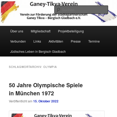
Zum
Zum
Verein zur Förderung der Städtepartnerschaft Ganey Tikva – Bergisch
Gladbach e. V.
primären
sekundären
Such
Inhalt
Inhalt
springen
springen
Hauptmenü
Über uns
Mitgliedschaft
Projektbeteiligung
Verbunden
Links
Aktivitäten
Presse
Termine
Ganey Tikva Verein Bergisch
Jüdisches Leben in Bergisch Gladbach
Gladbach
SCHLAGWORTARCHIV:
OLYMPIA
50 Jahre Olympische Spiele
in München 1972
Veröffentlicht am
15. Oktober 2022