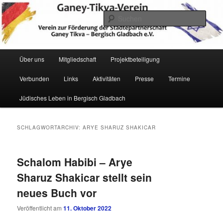
Zum
Zum
Verein zur Förderung der Städtepartnerschaft Ganey Tikva – Bergisch
Gladbach e. V.
primären
sekundären
Such
Inhalt
Inhalt
springen
springen
Hauptmenü
Über uns
Mitgliedschaft
Projektbeteiligung
Verbunden
Links
Aktivitäten
Presse
Termine
Ganey Tikva Verein Bergisch
Jüdisches Leben in Bergisch Gladbach
Gladbach
SCHLAGWORTARCHIV:
ARYE SHARUZ SHAKICAR
Schalom Habibi – Arye
Sharuz Shakicar stellt sein
neues Buch vor
Veröffentlicht am
11. Oktober 2022