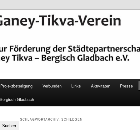
epartnerschaft Ganey Tikva – Bergisch Gladbach e. V.
Verein Bergisch Gladbach
Projektbeteiligung
Verbunden
Links
Aktivitäten
Presse
 Bergisch Gladbach
SCHLAGWORTARCHIV:
SCHILDGEN
Suchen