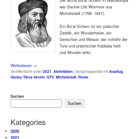
Der letzte Ba’al Schem in Westeuropa
war Seckel Löb Wormser aus
Michelstadt (1768- 1847).
Ein Ba’al Schem ist ein jüdischer
Zaddik, ein Wunderheiler, ein
Gerechter und Weiser, der mithilfe der
Tora und praktischer Kabbala heilt
und Wunder wirkt.
Weiterlesen
→
Veröffentlicht unter
2021
,
Aktivitäten
|
Verschlagwortet mit
Ausflug
,
Ganey Tikva Verein
,
GTV
,
Michelstadt
,
Reise
Suchen
Suchen
Kategories
2020
2021