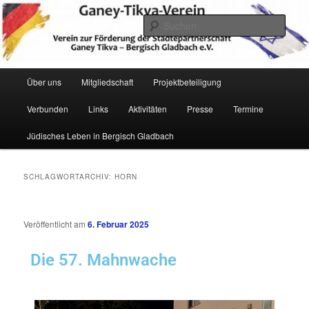
Zum
Zum
Verein zur Förderung der Städtepartnerschaft Ganey Tikva – Bergisch
Gladbach e. V.
primären
sekundären
Such
Inhalt
Inhalt
springen
springen
Hauptmenü
Über uns
Mitgliedschaft
Projektbeteiligung
Verbunden
Links
Aktivitäten
Presse
Termine
Ganey Tikva Verein Bergisch
Jüdisches Leben in Bergisch Gladbach
Gladbach
SCHLAGWORTARCHIV:
HORN
Veröffentlicht am
6. Februar 2025
Die 57. Mahnwache