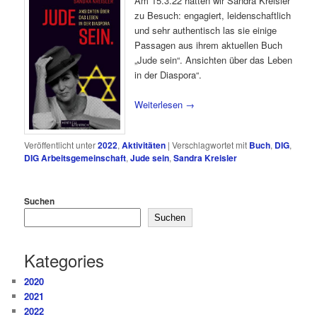
Am 15.3.22 hatten wir Sandra Kreisler
zu Besuch: engagiert, leidenschaftlich
und sehr authentisch las sie einige
Passagen aus ihrem aktuellen Buch
„Jude sein“. Ansichten über das Leben
in der Diaspora“.
Weiterlesen
→
Veröffentlicht unter
2022
,
Aktivitäten
|
Verschlagwortet mit
Buch
,
DIG
,
DIG Arbeitsgemeinschaft
,
Jude sein
,
Sandra Kreisler
Suchen
Suchen
Kategories
2020
2021
2022