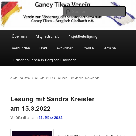
Zum
Zum
Verein zur Förderung der Städtepartnerschaft Ganey Tikva – Bergisch
Gladbach e. V.
primären
sekundären
Such
Inhalt
Inhalt
springen
springen
Hauptmenü
Über uns
Mitgliedschaft
Projektbeteiligung
Verbunden
Links
Aktivitäten
Presse
Termine
Ganey Tikva Verein Bergisch
Jüdisches Leben in Bergisch Gladbach
Gladbach
SCHLAGWORTARCHIV:
DIG ARBEITSGEMEINSCHAFT
Lesung mit Sandra Kreisler
am 15.3.2022
Veröffentlicht am
25. März 2022