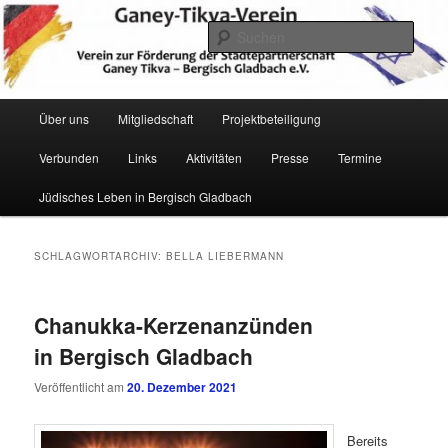
Zum
Zum
Verein zur Förderung der Städtepartnerschaft Ganey Tikva – Bergisch
Gladbach e. V.
primären
sekundären
Such
Inhalt
Inhalt
springen
springen
Hauptmenü
Über uns
Mitgliedschaft
Projektbeteiligung
Verbunden
Links
Aktivitäten
Presse
Termine
Ganey Tikva Verein Bergisch
Jüdisches Leben in Bergisch Gladbach
Gladbach
SCHLAGWORTARCHIV:
BELLA LIEBERMANN
Chanukka-Kerzenanzünden
in Bergisch Gladbach
Veröffentlicht am
20. Dezember 2021
Bereits