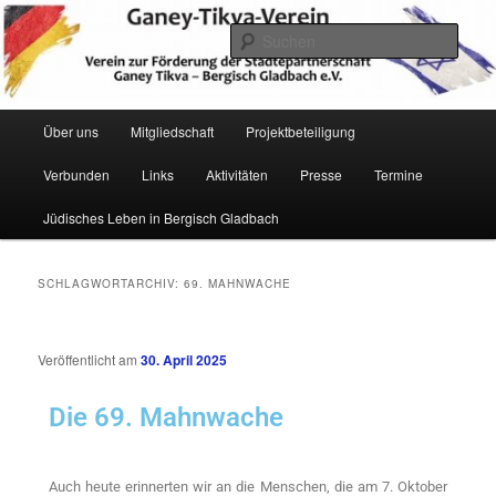
Zum
Zum
Verein zur Förderung der Städtepartnerschaft Ganey Tikva – Bergisch
Gladbach e. V.
primären
sekundären
Such
Inhalt
Inhalt
springen
springen
Hauptmenü
Über uns
Mitgliedschaft
Projektbeteiligung
Verbunden
Links
Aktivitäten
Presse
Termine
Ganey Tikva Verein Bergisch
Jüdisches Leben in Bergisch Gladbach
Gladbach
SCHLAGWORTARCHIV:
69. MAHNWACHE
Veröffentlicht am
30. April 2025
Die 69. Mahnwache
Auch heute erinnerten wir an die Menschen, die am 7. Oktober