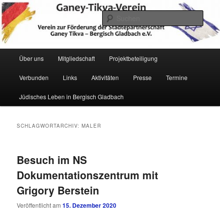
Zum
Zum
Verein zur Förderung der Städtepartnerschaft Ganey Tikva – Bergisch
Gladbach e. V.
primären
sekundären
Such
Inhalt
Inhalt
springen
springen
Hauptmenü
Über uns
Mitgliedschaft
Projektbeteiligung
Verbunden
Links
Aktivitäten
Presse
Termine
Ganey Tikva Verein Bergisch
Jüdisches Leben in Bergisch Gladbach
Gladbach
SCHLAGWORTARCHIV:
MALER
Besuch im NS
Dokumentationszentrum mit
Grigory Berstein
Veröffentlicht am
15. Dezember 2020