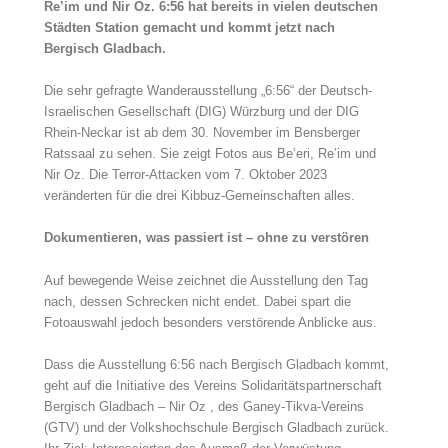
Re’im und Nir Oz. 6:56 hat bereits in vielen deutschen
Städten Station gemacht und kommt jetzt nach
Bergisch Gladbach.
Die sehr gefragte Wanderausstellung „6:56“ der Deutsch-
Israelischen Gesellschaft (DIG) Würzburg und der DIG
Rhein-Neckar ist ab dem 30. November im Bensberger
Ratssaal zu sehen. Sie zeigt Fotos aus Be’eri, Re’im und
Nir Oz. Die Terror-Attacken vom 7. Oktober 2023
veränderten für die drei Kibbuz-Gemeinschaften alles.
Dokumentieren, was passiert ist – ohne zu verstören
Auf bewegende Weise zeichnet die Ausstellung den Tag
nach, dessen Schrecken nicht endet. Dabei spart die
Fotoauswahl jedoch besonders verstörende Anblicke aus.
Dass die Ausstellung 6:56 nach Bergisch Gladbach kommt,
geht auf die Initiative des Vereins Solidaritätspartnerschaft
Bergisch Gladbach – Nir Oz , des Ganey-Tikva-Vereins
(GTV) und der Volkshochschule Bergisch Gladbach zurück.