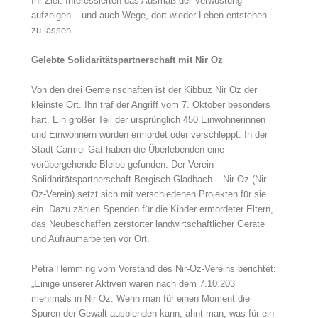
Ihr Ziel: Interessierten das Ausmaß der Verwüstung
aufzeigen – und auch Wege, dort wieder Leben entstehen
zu lassen.
Gelebte Solidaritätspartnerschaft mit Nir Oz
Von den drei Gemeinschaften ist der Kibbuz Nir Oz der
kleinste Ort. Ihn traf der Angriff vom 7. Oktober besonders
hart. Ein großer Teil der ursprünglich 450 Einwohnerinnen
und Einwohnern wurden ermordet oder verschleppt. In der
Stadt Carmei Gat haben die Überlebenden eine
vorübergehende Bleibe gefunden. Der Verein
Solidaritätspartnerschaft Bergisch Gladbach – Nir Oz (Nir-
Oz-Verein) setzt sich mit verschiedenen Projekten für sie
ein. Dazu zählen Spenden für die Kinder ermordeter Eltern,
das Neubeschaffen zerstörter landwirtschaftlicher Geräte
und Aufräumarbeiten vor Ort.
Petra Hemming vom Vorstand des Nir-Oz-Vereins berichtet:
„Einige unserer Aktiven waren nach dem 7.10.203
mehrmals in Nir Oz. Wenn man für einen Moment die
Spuren der Gewalt ausblenden kann, ahnt man, was für ein