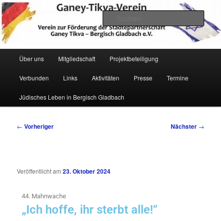
Zum
Verein zur Förderung der Städtepartnerschaft Ganey Tikva – Bergisch
Gladbach e. V.
primären
Such
Inhalt
springen
Hauptmenü
Über uns
Mitgliedschaft
Projektbeteiligung
Verbunden
Links
Aktivitäten
Presse
Termine
Ganey Tikva Verein Bergisch
Jüdisches Leben in Bergisch Gladbach
Gladbach
Beitragsnavigation
←
Vorheriger
Nächster
→
Veröffentlicht am
23. Oktober 2024
44. Mahnwache
„Ich hoffe, ihr sterbt alle!“