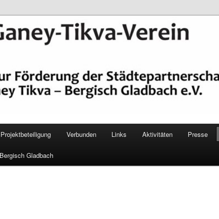
epartnerschaft Ganey Tikva – Bergisch Gladbach e. V.
Verein Bergisch Gladbach
Projektbeteiligung
Verbunden
Links
Aktivitäten
Presse
 Bergisch Gladbach