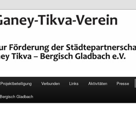
epartnerschaft Ganey Tikva – Bergisch Gladbach e. V.
Verein Bergisch Gladbach
Projektbeteiligung
Verbunden
Links
Aktivitäten
Presse
 Bergisch Gladbach