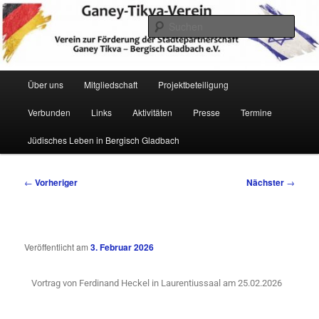
Zum
Verein zur Förderung der Städtepartnerschaft Ganey Tikva – Bergisch
Gladbach e. V.
primären
Such
Inhalt
springen
Hauptmenü
Über uns
Mitgliedschaft
Projektbeteiligung
Verbunden
Links
Aktivitäten
Presse
Termine
Ganey Tikva Verein Bergisch
Jüdisches Leben in Bergisch Gladbach
Gladbach
Beitragsnavigation
←
Vorheriger
Nächster
→
Veröffentlicht am
3. Februar 2026
Vortrag von Ferdinand Heckel in Laurentiussaal am 25.02.2026