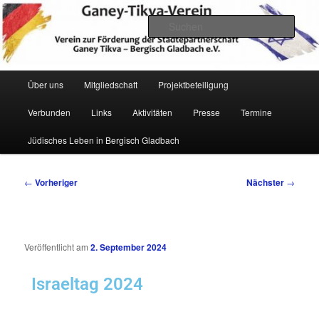
Zum
Verein zur Förderung der Städtepartnerschaft Ganey Tikva – Bergisch
Gladbach e. V.
primären
Such
Inhalt
springen
Hauptmenü
Über uns
Mitgliedschaft
Projektbeteiligung
Verbunden
Links
Aktivitäten
Presse
Termine
Ganey Tikva Verein Bergisch
Jüdisches Leben in Bergisch Gladbach
Gladbach
Beitragsnavigation
←
Vorheriger
Nächster
→
Veröffentlicht am
2. September 2024
Israeltag 2024