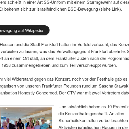
ers schießt in einer Art SS-Uniform mit einem Sturmgewehr auf dies
r bekennt sich zur israelfeindlichen BSD-Bewegung (siehe Link).
wegung auf Wikipedia
essen und die Stadt Frankfurt hatten im Vorfeld versucht, das Konz
h verbieten zu lassen, was das Verwaltungsgricht Frankfurt ablehnte. 
rt an einem Ort statt, an dem Frankfurter Juden nach der Pogromnac
1938 zusammengetrieben und zum Teil verschlepppt wurden.
r viel Widerstand gegen das Konzert, noch vor der Festhalle gab es 
organisert von unseren Frankfurter Freunden rund um Sascha Stawsk
anisation Honestly Concerned. Der GTV war mit zwei Vertretern dabe
Und tatsächlich haben es 10 Protesti
die Konzerthalle geschafft. An allen
Sicherheitskontrollen vorbei brachten
Aktivisten israelischen Flaggen in die 