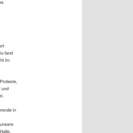
es
ert
So fand
ht im
Proteste,
i und
i.
erende in
 unsere
Halle.