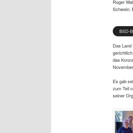
Roger Wat
Schwein. E
BSD-Be
Das Land H
gerichtlic
das Konze
November 
Es gab seh
zum Teil 
seiner Org