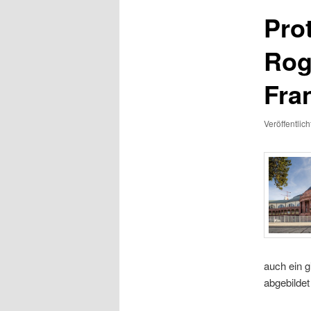
Pro
Rog
Fra
Veröffentlic
auch ein 
abgebildet 