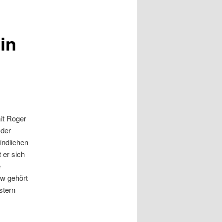
n
in
it Roger
 der
indlichen
 er sich
e
ow gehört
stern