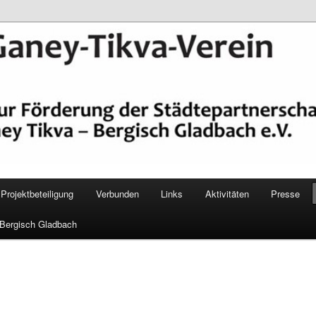
epartnerschaft Ganey Tikva – Bergisch Gladbach e. V.
Verein Bergisch Gladbach
Projektbeteiligung
Verbunden
Links
Aktivitäten
Presse
 Bergisch Gladbach