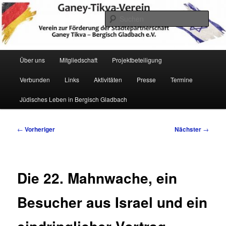
Zum
Verein zur Förderung der Städtepartnerschaft Ganey Tikva – Bergisch
Gladbach e. V.
primären
Such
Inhalt
springen
Hauptmenü
Über uns
Mitgliedschaft
Projektbeteiligung
Verbunden
Links
Aktivitäten
Presse
Termine
Ganey Tikva Verein Bergisch
Jüdisches Leben in Bergisch Gladbach
Gladbach
Beitragsnavigation
←
Vorheriger
Nächster
→
Die 22. Mahnwache, ein
Besucher aus Israel und ein