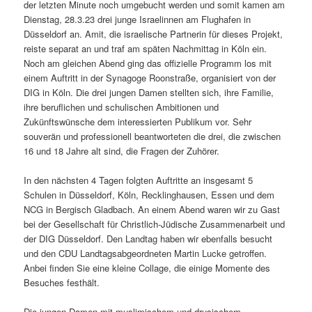
der letzten Minute noch umgebucht werden und somit kamen am
Dienstag, 28.3.23 drei junge Israelinnen am Flughafen in
Düsseldorf an. Amit, die israelische Partnerin für dieses Projekt,
reiste separat an und traf am späten Nachmittag in Köln ein.
Noch am gleichen Abend ging das offizielle Programm los mit
einem Auftritt in der Synagoge Roonstraße, organisiert von der
DIG in Köln. Die drei jungen Damen stellten sich, ihre Familie,
ihre beruflichen und schulischen Ambitionen und
Zukünftswünsche dem interessierten Publikum vor. Sehr
souverän und professionell beantworteten die drei, die zwischen
16 und 18 Jahre alt sind, die Fragen der Zuhörer.
In den nächsten 4 Tagen folgten Auftritte an insgesamt 5
Schulen in Düsseldorf, Köln, Recklinghausen, Essen und dem
NCG in Bergisch Gladbach. An einem Abend waren wir zu Gast
bei der Gesellschaft für Christlich-Jüdische Zusammenarbeit und
der DIG Düsseldorf. Den Landtag haben wir ebenfalls besucht
und den CDU Landtagsabgeordneten Martin Lucke getroffen.
Anbei finden Sie eine kleine Collage, die einige Momente des
Besuches festhält.
Die jungen Damen mit muslimischem und drusischem