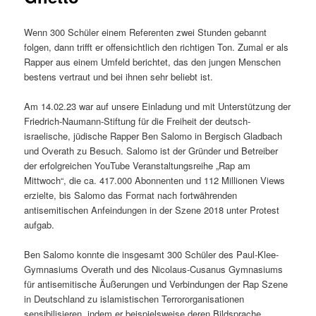
Wenn 300 Schüler einem Referenten zwei Stunden gebannt
folgen, dann trifft er offensichtlich den richtigen Ton. Zumal er als
Rapper aus einem Umfeld berichtet, das den jungen Menschen
bestens vertraut und bei ihnen sehr beliebt ist.
Am 14.02.23 war auf unsere Einladung und mit Unterstützung der
Friedrich-Naumann-Stiftung für die Freiheit der deutsch-
israelische, jüdische Rapper Ben Salomo in Bergisch Gladbach
und Overath zu Besuch. Salomo ist der Gründer und Betreiber
der erfolgreichen YouTube Veranstaltungsreihe „Rap am
Mittwoch“, die ca. 417.000 Abonnenten und 112 Millionen Views
erzielte, bis Salomo das Format nach fortwährenden
antisemitischen Anfeindungen in der Szene 2018 unter Protest
aufgab.
Ben Salomo konnte die insgesamt 300 Schüler des Paul-Klee-
Gymnasiums Overath und des Nicolaus-Cusanus Gymnasiums
für antisemitische Äußerungen und Verbindungen der Rap Szene
in Deutschland zu islamistischen Terrororganisationen
sensibilisieren, indem er beispielsweise deren Bildsprache